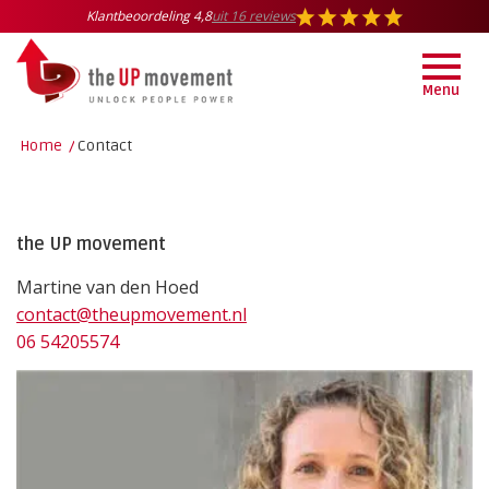
Klantbeoordeling 4,8
uit 16 reviews
Menu
Home
/
Contact
the UP movement
Martine van den Hoed
contact@theupmovement.nl
06 54205574